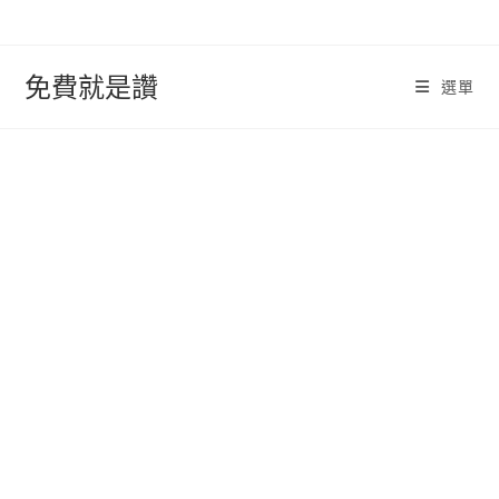
跳
轉
至
免費就是讚
選單
內
容