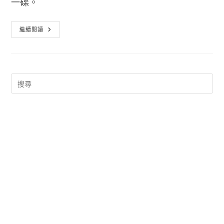
一碟。
支
繼續閱讀
援
300
種
以
上
檔
案
格
式
的
線
上
轉
檔
器
Convertio
轉
檔
工
具