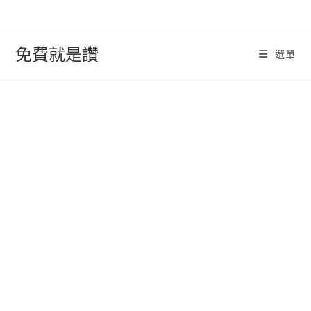
跳
轉
至
免費就是讚
選單
內
容