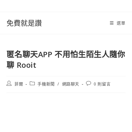
跳
轉
至
免費就是讚
選單
內
容
匿名聊天APP 不用怕生陌生人隨你
聊 Rooit
文
文
文
菲爾
手機新聞
/
網路聊天
0 則留言
章
章
章
作
類
評
者:
別:
論：