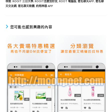
標籤
:
ROOIT 三日大學
,
ROOIT怎麼加好友
,
ROOT 電腦版
,
匿名聊天APP
,
匿名聊
天交友網
,
匿名聊天軟體
,
約炮神器 APP
您可能也感到興趣的內容