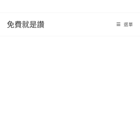
跳
轉
至
免費就是讚
選單
內
容