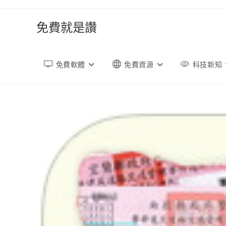
跳
轉
免費就是讚
至
內
容
免費軟體
免費資源
科技新知