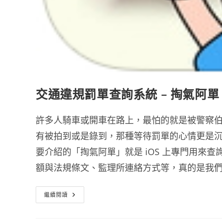
交通違規罰單查詢系統 – 掏氣阿單
許多人騎車或開車在路上，最怕的就是被警察
有被拍到或是錄到，那種等待罰單的心情更是
要介紹的「掏氣阿單」就是 iOS 上專門用來
額與法規條文、監理所連絡方式等，真的是我
交
繼續閱讀
通
違
規