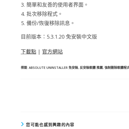
簡單和友善的使用者界面。
批次移除程式。
備份/恢復移除訊息。
目前版本：5.3.1.20 免安裝中文版
下載點
|
官方網站
標籤
:
ABSOLUTE UNINSTALLER 免安裝
,
反安裝軟體 推薦
,
強制刪除軟體程
閱
讀
更
多
文
章
您可能也感到興趣的內容