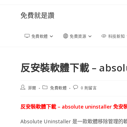
跳
轉
免費就是讚
至
內
容
免費軟體
免費資源
科技新知
反安裝軟體下載 – absolut
文
文
文
菲爾
免費軟體
0 則留言
章
章
章
作
類
評
者:
別:
論：
反安裝軟體下載 – absolute uninstaller 免安
Absolute Uninstaller 是一款軟體