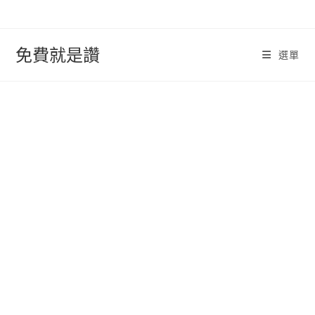
跳
轉
至
免費就是讚
選單
內
容