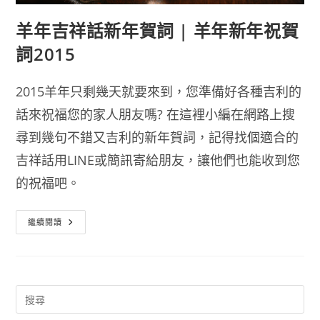
羊年吉祥話新年賀詞 | 羊年新年祝賀
詞2015
2015羊年只剩幾天就要來到，您準備好各種吉利的
話來祝福您的家人朋友嗎? 在這裡小編在網路上搜
尋到幾句不錯又吉利的新年賀詞，記得找個適合的
吉祥話用LINE或簡訊寄給朋友，讓他們也能收到您
的祝福吧。
羊
繼續閱讀
年
吉
祥
話
新
年
賀
詞
|