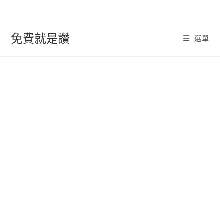
跳
轉
至
免費就是讚
選單
內
容