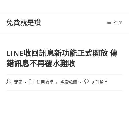
跳
轉
至
免費就是讚
選單
內
容
LINE收回訊息新功能正式開放 傳
錯訊息不再覆水難收
文
文
文
菲爾
使用教學
/
免費軟體
0 則留言
章
章
章
作
類
評
者:
別:
論：