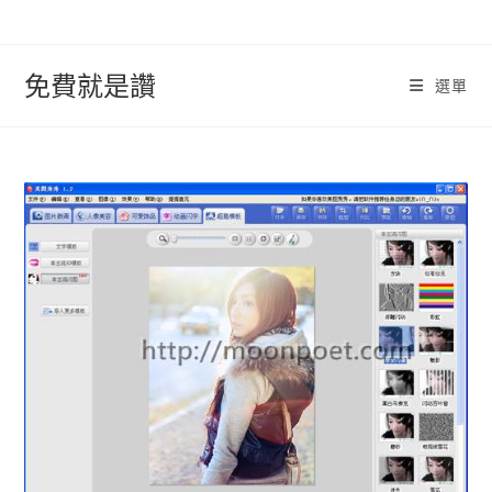
跳
轉
至
免費就是讚
選單
內
容