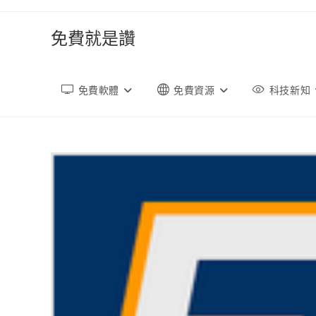
跳
轉
免費就是讚
至
內
容
免費軟體
免費資源
科技新知