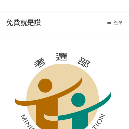
跳
轉
至
免費就是讚
選單
內
容