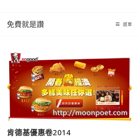
跳
轉
至
免費就是讚
選單
內
容
肯德基優惠卷2014