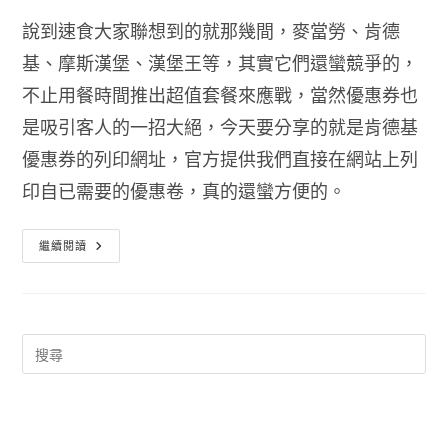
說到速食大家聯想到的就那幾間，麥當勞、肯德
基、摩斯漢堡、漢堡王等，其實它們還蠻競爭的，
不止用餐時間推出超值套餐來應戰，當然優惠券也
是吸引客人的一招大絕，今天要分享的就是肯德基
優惠券的列印網址，官方提供我們直接在網站上列
印自已需要的優惠卷，真的還蠻方便的。
肯
繼續閱讀
德
基
優
惠
卷
2014