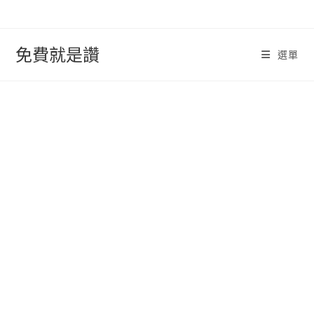
跳
轉
至
免費就是讚
選單
內
容