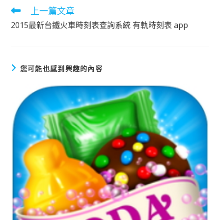
上一篇文章
閱
讀
2015最新台鐵火車時刻表查詢系統 有軌時刻表 app
更
多
文
章
您可能也感到興趣的內容