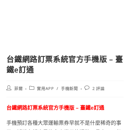
台鐵網路訂票系統官方手機版 – 臺
鐵e訂通
文
文
文
菲爾
實用APP
/
手機新聞
2 評論
章
章
章
作
類
評
者:
別:
論：
台鐵網路訂票系統官方手機版 – 臺鐵e訂通
手機預訂各種大眾運輸票券早就不是什麼稀奇的事