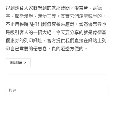
說到速食大家聯想到的就那幾間，麥當勞、肯德
基、摩斯漢堡、漢堡王等，其實它們還蠻競爭的，
不止用餐時間推出超值套餐來應戰，當然優惠券也
是吸引客人的一招大絕，今天要分享的就是肯德基
優惠券的列印網址，官方提供我們直接在網站上列
印自已需要的優惠卷，真的還蠻方便的。
肯
繼續閱讀
德
基
優
惠
卷
2014