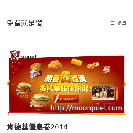
跳
轉
至
免費就是讚
選單
內
容
肯德基優惠卷2014