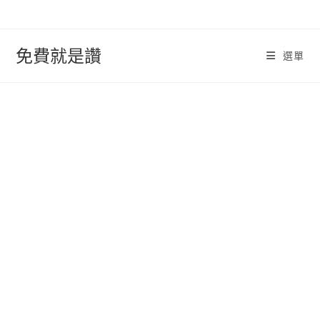
跳
轉
至
免費就是讚
選單
內
容