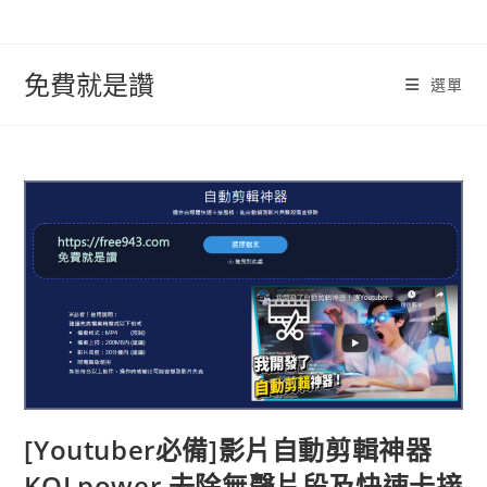
跳
轉
至
免費就是讚
選單
內
容
[Youtuber必備]影片自動剪輯神器
KOLpower 去除無聲片段及快速卡接