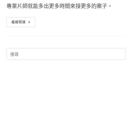
專業片師就能多出更多時間來接更多的案子。
[Youtuber
繼續閱讀
必
備]
影
片
自
動
剪
輯
神
器
KOLpower
去
除
無
聲
片
段
及
快
速
卡
接
風
格