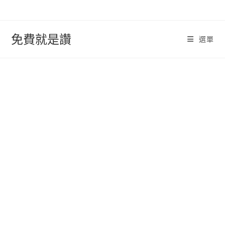
跳
轉
至
免費就是讚
選單
內
容