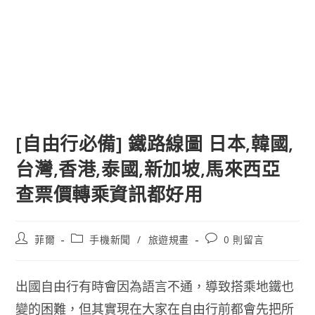
[自由行必備] 鐵路線圖 日本,韓國,
台灣,香港,泰國,新加坡,馬來西亞
查票價轉乘資訊都好用
文
文
文
菲爾
手機新聞
/
旅遊規畫
0 則留言
章
章
章
作
類
評
者:
別:
論：
出國自由行有時會因為語言不通，導致搭乘地鐵也
變的困難，但其實現在大家在自由行前都會先把所