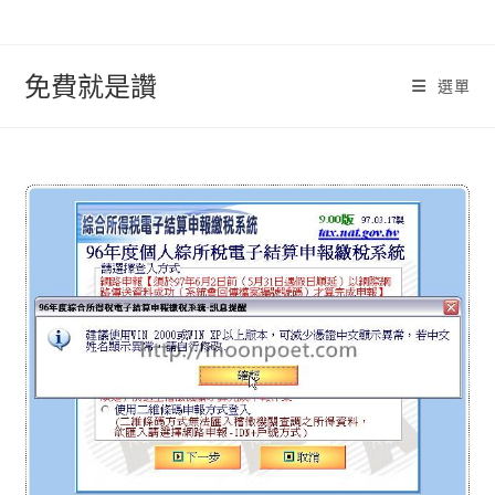
跳
轉
至
免費就是讚
選單
內
容