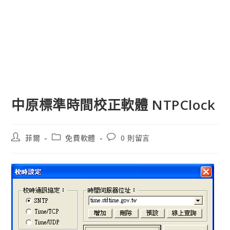
中原標準時間校正軟體 NTPClock
文
文
文
菲爾
免費軟體
0 則留言
章
章
章
作
類
評
者:
別:
論：