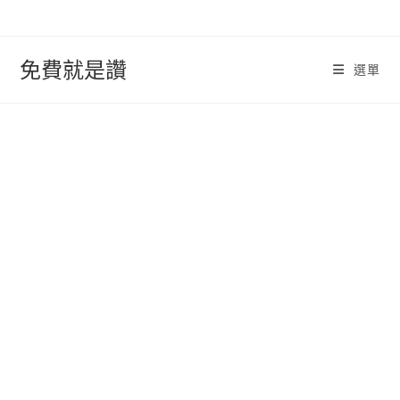
跳
轉
至
免費就是讚
選單
內
容