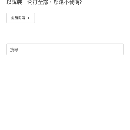
以說裝一套打全部，您還不載嗎?
萬
繼續閱讀
能
計
算
機
APP
支
援
通
用
計
算、
匯
率
計
算、
單
位
轉
換、
排
卵
期
週
期
等