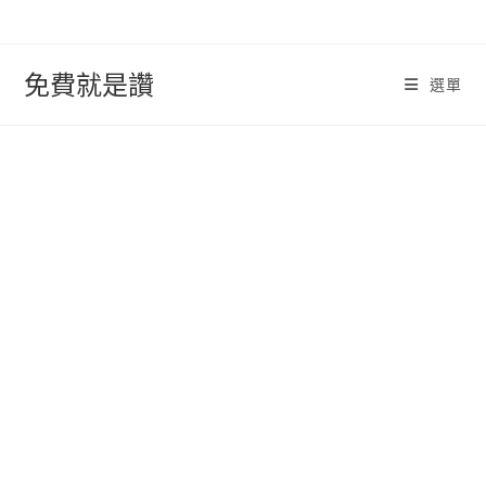
跳
轉
至
免費就是讚
選單
內
容