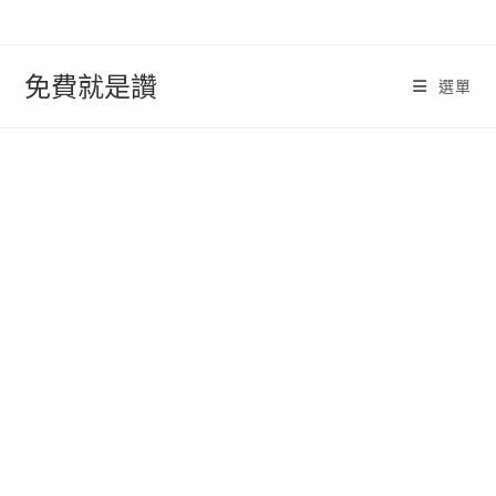
跳
轉
至
免費就是讚
選單
內
容