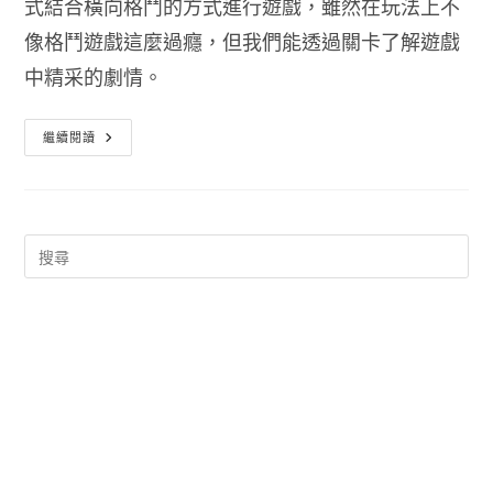
式結合橫向格鬥的方式進行遊戲，雖然在玩法上不
像格鬥遊戲這麼過癮，但我們能透過關卡了解遊戲
中精采的劇情。
蒼
繼續閱讀
翼
默
示
錄
手
機
遊
戲
下
載:
戰
火
重
燃