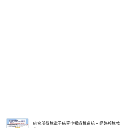
司
連
鎖
登
台
綜合所得稅電子結算申報繳稅系統 – 網路報稅教