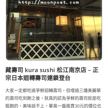
藏壽司 kura sushi 松江南京店 – 正
宗日本迴轉壽司連鎖登台
大家一定都吃過爭鮮迴轉壽司，但嚐過三燔美麗華
的壽司吃到飽之後，就真的認為爭鮮的壽司就是吃
粗飽的，美味談不上，畢竟一盤兩貫30元的價位也