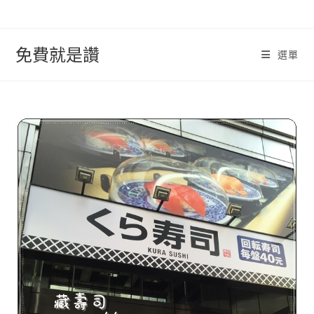
跳
轉
至
免費就是讚
選單
內
容