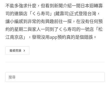
不能多強求什麼，但看到新聞介紹一間日本迴轉壽
司的連鎖店「くら寿司」(藏壽司)正式登陸台灣，
讓小編感到非常的有興趣前往一探，在沒有任何預
約的星期二與家人一同到了くら寿司的一號店「松
江南京店」，發現沒用app預約真的是個錯誤。
藏
繼續閱讀
壽
司
Kura
Sushi
松
江
南
京
店
–
正
宗
日
本
迴
轉
壽