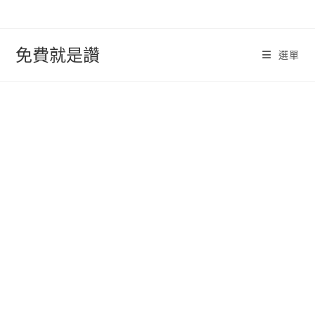
跳
轉
至
免費就是讚
選單
內
容