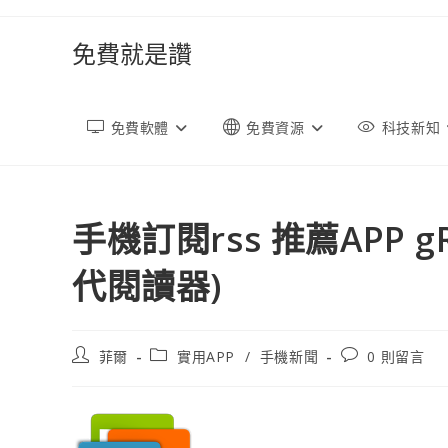
跳
轉
免費就是讚
至
內
容
免費軟體
免費資源
科技新知
手機訂閱rss 推薦APP gRe
代閱讀器)
文
文
文
菲爾
實用APP
/
手機新聞
0 則留言
章
章
章
作
類
評
者:
別:
論：