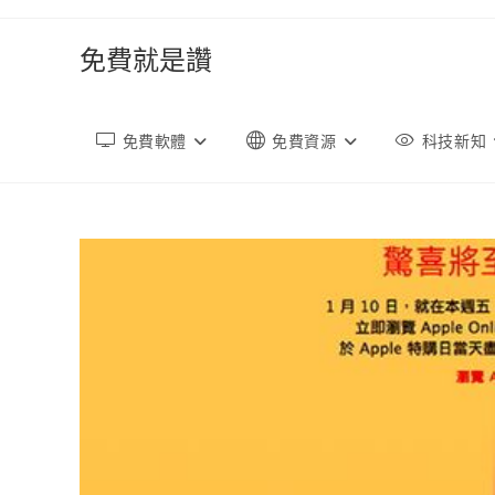
跳
轉
免費就是讚
至
內
容
免費軟體
免費資源
科技新知