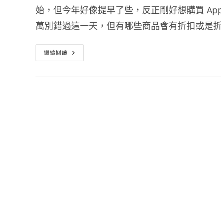
始，但今年好像提早了些，反正剛好想購買 Apple 的 
萬別錯過這一天，但有哪些商品會有折扣或是
Apple
繼續閱讀
特
購
日
活
動-
僅
此
一
天