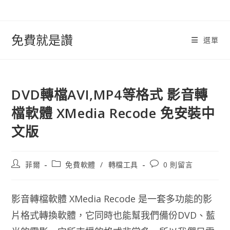
跳
轉
至
免費就是讚
選單
內
容
DVD轉檔AVI,MP4等格式 影音轉
檔軟體 XMedia Recode 免安裝中
文版
文
文
文
菲爾
免費軟體
/
轉檔工具
0 則留言
章
章
章
作
類
評
者:
別:
論：
影音轉檔軟體 XMedia Recode 是一套多功能的影
片格式轉換軟體，它同時也能幫我們備份DVD、藍