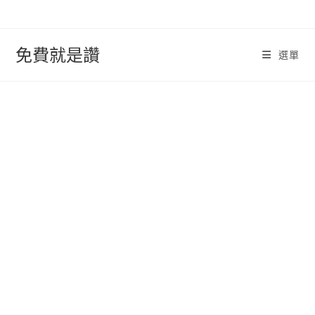
跳
轉
至
免費就是讚
選單
內
容