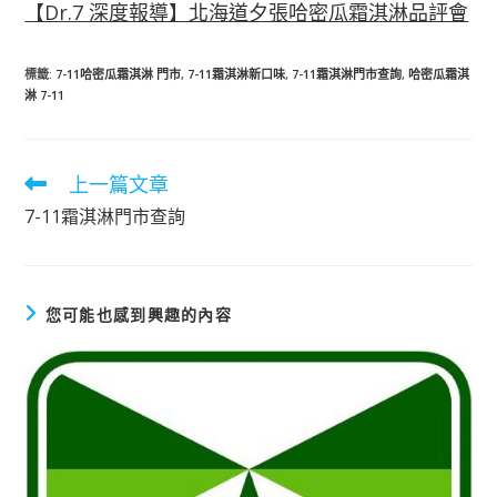
【Dr.7 深度報導】北海道夕張哈密瓜霜淇淋品評會
標籤
:
7-11哈密瓜霜淇淋 門市
,
7-11霜淇淋新口味
,
7-11霜淇淋門市查詢
,
哈密瓜霜淇
淋 7-11
上一篇文章
閱
讀
7-11霜淇淋門市查詢
更
多
文
章
您可能也感到興趣的內容