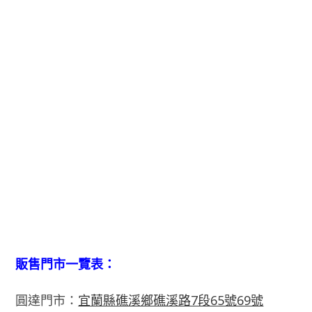
販售門市一覽表：
圓達門市：
宜蘭縣礁溪鄉礁溪路7段65號69號