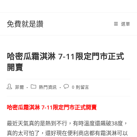
跳
轉
至
免費就是讚
選單
內
容
哈密瓜霜淇淋 7-11限定門市正式
開賣
文
文
文
菲爾
熱門資訊
0 則留言
章
章
章
作
類
評
者:
別:
論：
哈密瓜霜淇淋 7-11限定門市正式開賣
最近天氣真的是熱到不行，有時溫度還飆破38度，
真的太可怕了，還好現在便利商店都有霜淇淋可以