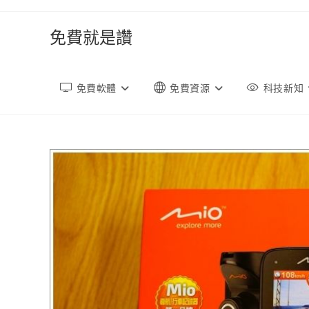
跳
轉
免費就是讚
至
內
容
免費軟體
免費資源
科技新知