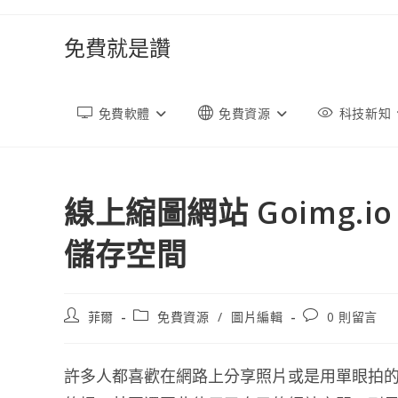
跳
轉
免費就是讚
至
內
容
免費軟體
免費資源
科技新知
線上縮圖網站 Goimg.
儲存空間
文
文
文
菲爾
免費資源
/
圖片編輯
0 則留言
章
章
章
作
類
評
者:
別:
論：
許多人都喜歡在網路上分享照片或是用單眼拍