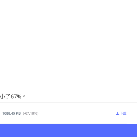
小了67%。