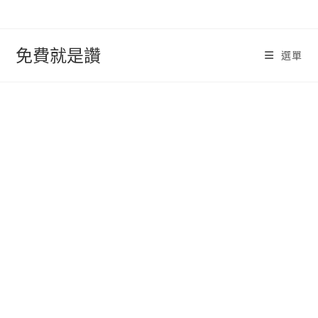
跳
轉
至
免費就是讚
選單
內
容