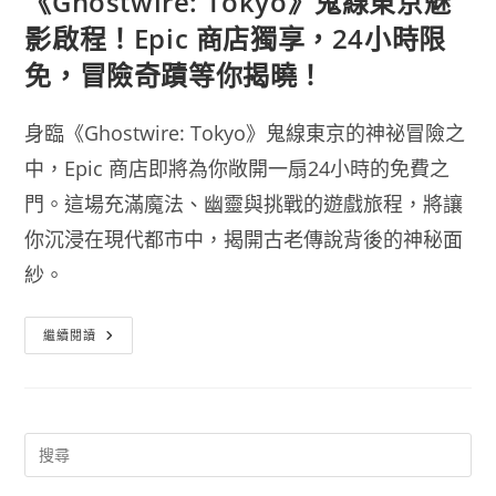
《Ghostwire: Tokyo》鬼線東京魅
影啟程！Epic 商店獨享，24小時限
免，冒險奇蹟等你揭曉！
身臨《Ghostwire: Tokyo》鬼線東京的神祕冒險之
中，Epic 商店即將為你敞開一扇24小時的免費之
門。這場充滿魔法、幽靈與挑戰的遊戲旅程，將讓
你沉浸在現代都市中，揭開古老傳說背後的神秘面
紗。
《Ghostwire:
繼續閱讀
Tokyo》
鬼
線
東
京
魅
影
啟
程！
Epic