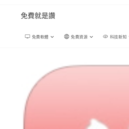
跳
轉
免費就是讚
至
內
容
免費軟體
免費資源
科技新知