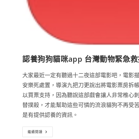
認養狗狗貓咪app 台灣動物緊急
大家最近一定有聽過十二夜這部電影吧，電影描
安樂死處置，導演九把刀更說出將電影票房拆
以買票支持，因為聽說這部戲會讓人非常椎心刺
替撲殺，才能幫助這些可憐的流浪貓狗不再受苦
是有提供認養的資訊。
認
繼續閱讀
養