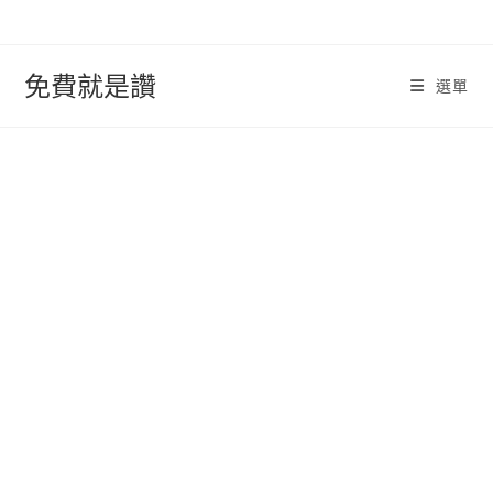
跳
轉
至
免費就是讚
選單
內
容