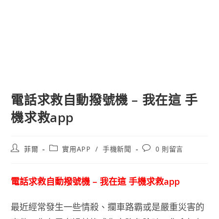
電話求救自動撥號機 – 我在這 手
機求救app
文
文
文
菲爾
實用APP
/
手機新聞
0 則留言
章
章
章
作
類
評
者:
別:
論：
電話求救自動撥號機 – 我在這 手機求救app
最近經常發生一些情殺、攔車路霸或是嚴重災害的