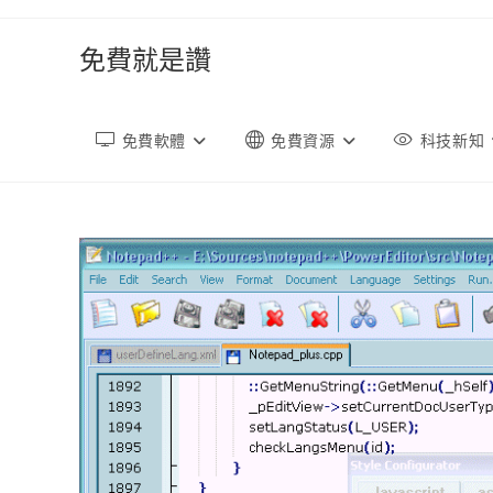
跳
轉
免費就是讚
至
內
容
免費軟體
免費資源
科技新知