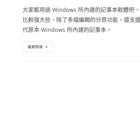
大家都用過 Windows 所內建的記事本軟體吧
比較強大些，除了多檔編輯的分頁功能，還支援多
代原本 Windows 所內建的記事本。
記
繼續閱讀
事
本
軟
體
下
載
AkelPad