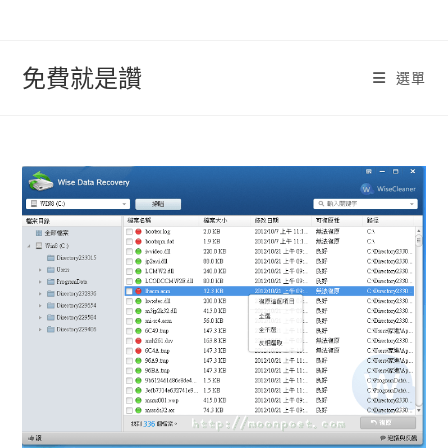
跳
轉
至
免費就是讚
選單
內
容