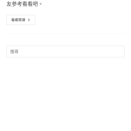
友參考看看吧。
辦
繼續閱讀
護
照
要
準
備
什
麼
2016