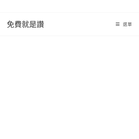
跳
轉
至
免費就是讚
選單
內
容