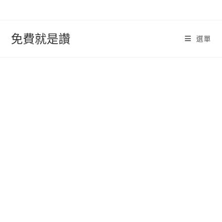
跳
轉
至
免費就是讚
選單
內
容