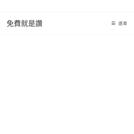
跳
轉
至
免費就是讚
選單
內
容