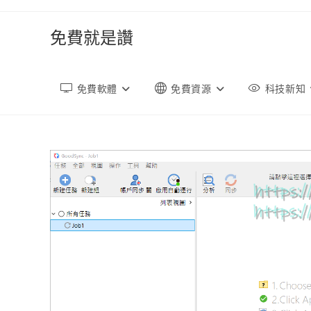
跳
轉
免費就是讚
至
內
容
免費軟體
免費資源
科技新知