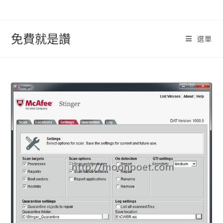
跳
轉
至
免費就是讚
選單
內
容