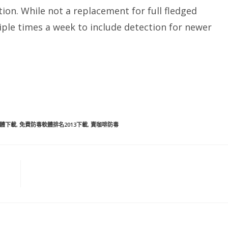
ation. While not a replacement for full fledged
iple times a week to include detection for newer
軟體下載
,
免費防毒軟體排名2013下載
,
賣咖啡防毒