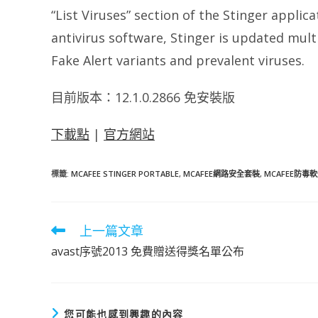
“List Viruses” section of the Stinger applic
antivirus software, Stinger is updated mult
Fake Alert variants and prevalent viruses.
目前版本：12.1.0.2866 免安裝版
下載點
|
官方網站
標籤
:
MCAFEE STINGER PORTABLE
,
MCAFEE網路安全套裝
,
MCAFEE防毒
上一篇文章
閱
讀
avast序號2013 免費贈送得獎名單公布
更
多
文
章
您可能也感到興趣的內容