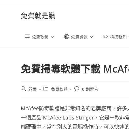
跳
轉
免費就是讚
至
內
容
免費軟體
免費資源
科技新知
免費掃毒軟體下載 McAfee 
文
文
文
菲爾
免費軟體
0 則留言
章
章
章
作
類
評
者:
別:
論：
McAfee防毒軟體是非常知名的老牌廠商，許
一個產品 McAfee Labs Stinger，
端硬碟中，當在別人的電腦操作時，可以快速