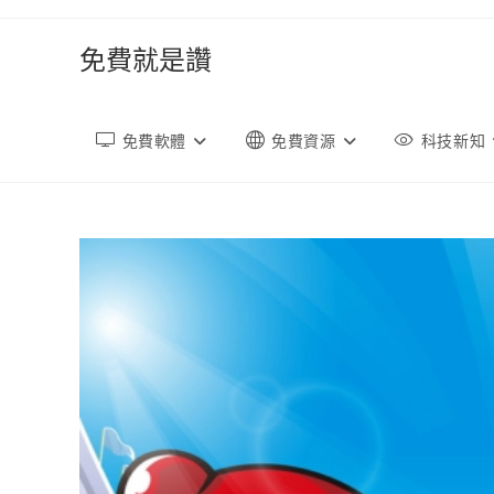
跳
轉
免費就是讚
至
內
容
免費軟體
免費資源
科技新知