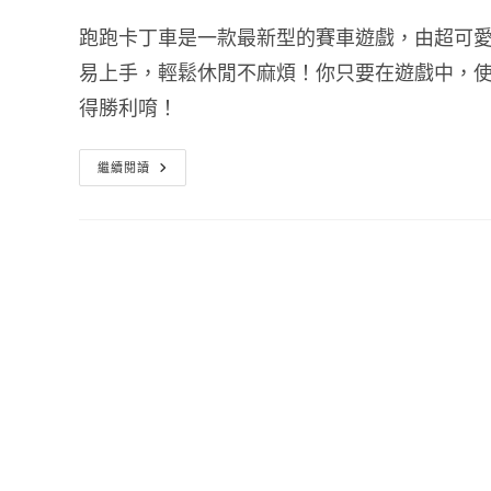
跑跑卡丁車是一款最新型的賽車遊戲，由超可
易上手，輕鬆休閒不麻煩！你只要在遊戲中，
得勝利唷！
跑
繼續閱讀
跑
卡
丁
車
下
載
主
程
式
最
新
版