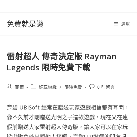
跳
轉
至
免費就是讚
選單
內
容
雷射超人 傳奇決定版 Rayman
Legends 限時免費下載
文
文
文
菲爾
好玩遊戲
/
限時免費
0 則留言
章
章
章
作
類
評
者:
別:
論：
育碧 UBISoft 經常在贈送玩家遊戲相信都有耳聞，
像不久前才剛贈送光明之子這款遊戲，現在又在連
假前贈送大家雷射超人傳奇版，讓大家可以在家玩
遊戲避免外出與他人接觸，喜歡UBI遊戲的朋友記