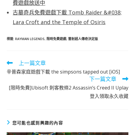
費遊戲放送中
古墓奇兵免費遊戲下載 Tomb Raider &#038;
Lara Croft and the Temple of Osiris
標籤
:
RAYMAN LEGENDS
,
限時免費遊戲
,
雷射超人傳奇決定版
上一篇文章
閱
讀
辛普森家庭遊戲下載 the simpsons tapped out [iOS]
更
下一篇文章
多
文
[限時免費]Ubisoft 刺客教條2 Assassin’s Creed II Uplay
章
登入領取永久收藏
您可能也感到興趣的內容