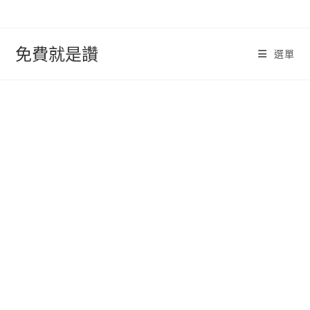
跳
轉
至
免費就是讚
選單
內
容