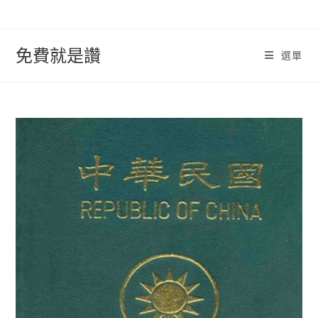
跳
轉
至
免費就是讚
選單
內
容