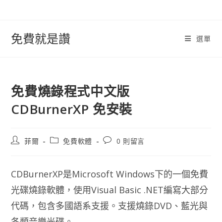
跳
轉
至
免費就是讚
選單
內
容
免費燒錄程式中文版
CDBurnerXP 免安裝
文
文
文
菲爾
免費軟體
0 則留言
章
章
章
作
類
評
者:
別:
論：
CDBurnerXP是Microsoft Windows下的一個免費
光碟燒錄軟體，使用Visual Basic .NET編寫大部分
代碼，包含多國語系支援。支援燒錄DVD、藍光與
各類音樂光碟。