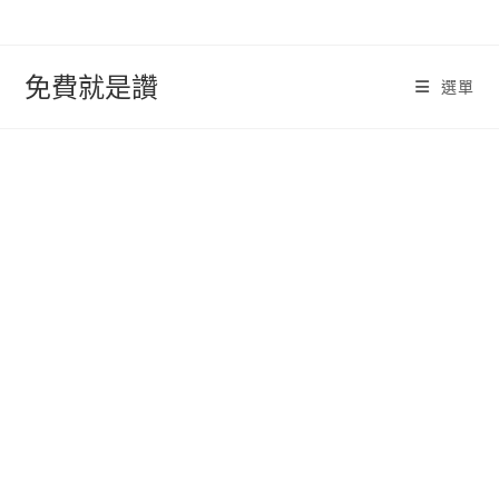
跳
轉
至
免費就是讚
選單
內
容