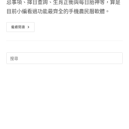
忌事項、擇日查詢、生肖正衝與每日胎神等，算是
目前小編看過功能最齊全的手機農民曆軟體。
2018
繼續閱讀
農
民
曆
查
詢
宜
嫁
娶
日
子
老
黃
曆-
傳
統
萬
年
曆