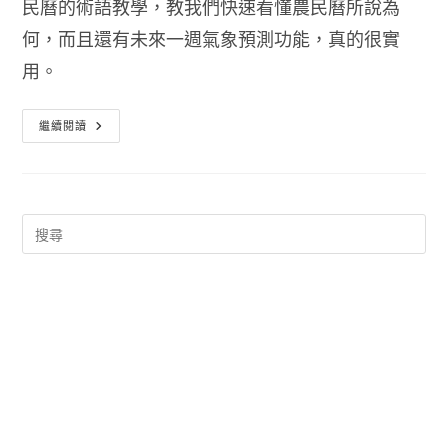
民曆的術語教學，教我們快速看懂農民曆所說為
何，而且還有未來一週氣象預測功能，真的很實
用。
農
繼續閱讀
民
曆
2017
查
詢
吉
時
開
運
農
民
曆-
黃
曆
吉
日
氣
象