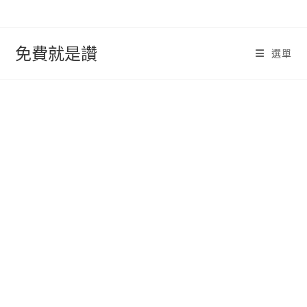
跳
轉
至
免費就是讚
選單
內
容