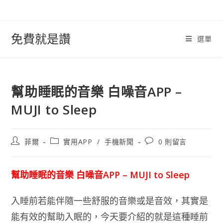
跳
轉
至
免費就是讚
選單
內
容
幫助睡眠的音樂 白噪音APP –
MUJI to Sleep
文
文
文
菲爾
實用APP
/
手機新聞
0 則留言
章
章
章
作
類
評
者:
別:
論：
幫助睡眠的音樂 白噪音APP – MUJI to Sleep
入睡前若能伴隨一些舒服的音樂或是音效，其實是
能有效的幫助入眠的，今天要介紹的就是這種睡前